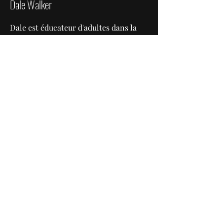
Dale Walker
Dale est éducateur d'adultes dans la
région de Peel. Il est également
organisateur communautaire au sein
de diverses organisations locales et
initiatives à but non lucratif.