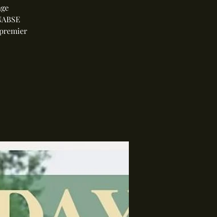
age
ONABSE
 premier