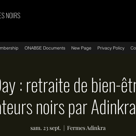
ES NOIRS
mbership
ONABSE Documents
New Page
Privacy Policy
Co
y : retraite de bien-êt
teurs noirs par Adinkr
sam. 23 sept.
  |  
Fermes Adinkra