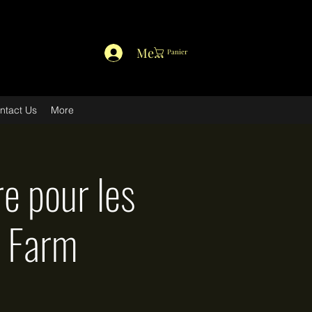
Member Log In
Panier
ntact Us
More
re pour les
a Farm