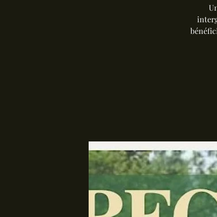
Un
inter
bénéfic