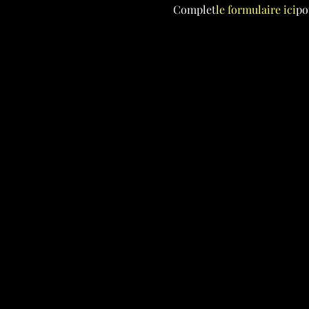
Complet
le formulaire ici
po